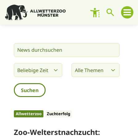
Besuch planen
Zoo entdecken
Zoo erleben
Engagement
Unterstützen
Allwetterzoo
Zuchterfolg
Über den Zoo
Zoo-Welterstnachzucht:
Kontakt und Ansprechpersonen