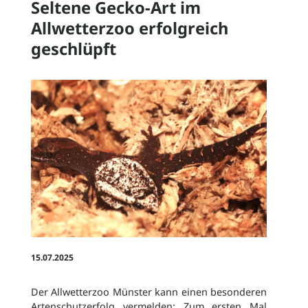
Seltene Gecko-Art im
Allwetterzoo erfolgreich
News
geschlüpft
Stellenangebote
Geschichte
Zoo-Ordnung
15.07.2025
Der Allwetterzoo Münster kann einen besonderen
Artenschutzerfolg vermelden: Zum ersten Mal