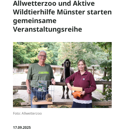
Allwetterzoo und Aktive
Wildtierhilfe Münster starten
News
gemeinsame
Veranstaltungsreihe
Stellenangebote
Geschichte
Zoo-Ordnung
Foto: Allwetterzoo
17.09.2025