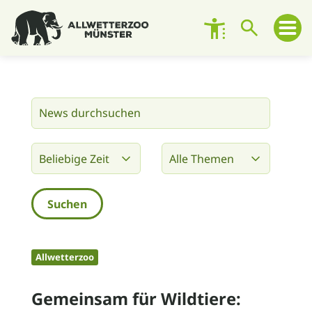
Besuch planen
Zoo entdecken
Zoo erleben
Engagement
Unterstützen
Allwetterzoo
Über den Zoo
Gemeinsam für Wildtiere:
Kontakt und Ansprechpersonen