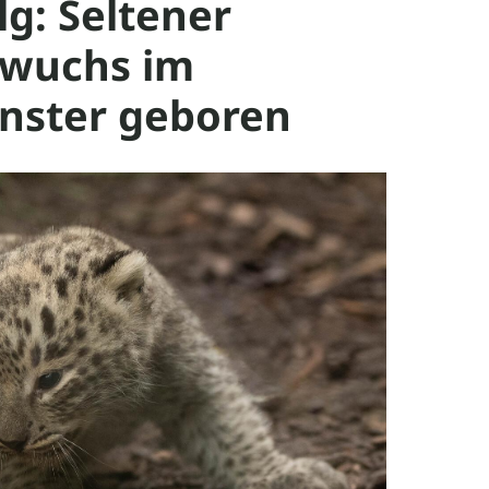
lg: Seltener
wuchs im
nster geboren