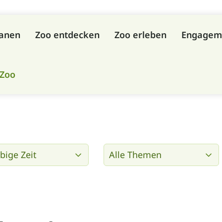
lanen
Zoo entdecken
Zoo erleben
Engagem
 Zoo