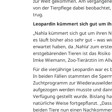
zur Welt gekommen. Am vergangene
von der Tierpflege dabei beobachtet,
trug.
Leopardin kümmert sich gut um i
„Nahla kümmert sich gut um ihren Nac
es läuft bisher also sehr gut – was w
erwartet haben, da ‚Nahla‘ zum erst
erstgebärenden Tieren ist das Risiko 
Imke Wiemann, Zoo-Tierärztin im All
Für die vierjährige Leopardin war es
In beiden Fällen stammten die Sper
Zuchtprogramm zur Wiederauswilder
aufgezogen werden musste und dann 
Verfügung gestellt wurde. Bislang hat
natürliche Weise fortgepflanzt. „Das
beiden Tiere nun einen Nachkommen h