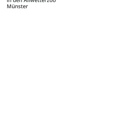
in den Allwetterzoo
Münster