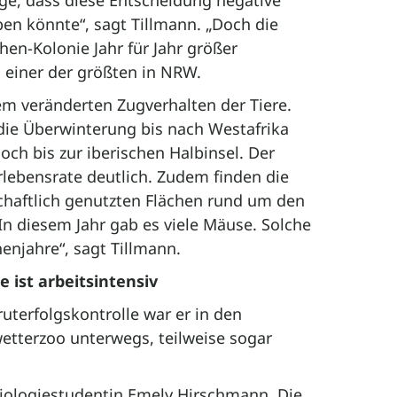
ge, dass diese Entscheidung negative
en könnte“, sagt Tillmann. „Doch die
chen-Kolonie Jahr für Jahr größer
u einer der größten in NRW.
em veränderten Zugverhalten der Tiere.
die Überwinterung bis nach Westafrika
noch bis zur iberischen Halbinsel. Der
rlebensrate deutlich. Zudem finden die
chaftlich genutzten Flächen rund um den
n diesem Jahr gab es viele Mäuse. Solche
enjahre“, sagt Tillmann.
 ist arbeitsintensiv
uterfolgskontrolle war er in den
etterzoo unterwegs, teilweise sogar
Biologiestudentin Emely Hirschmann. Die