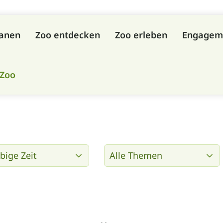
lanen
Zoo entdecken
Zoo erleben
Engagem
 Zoo