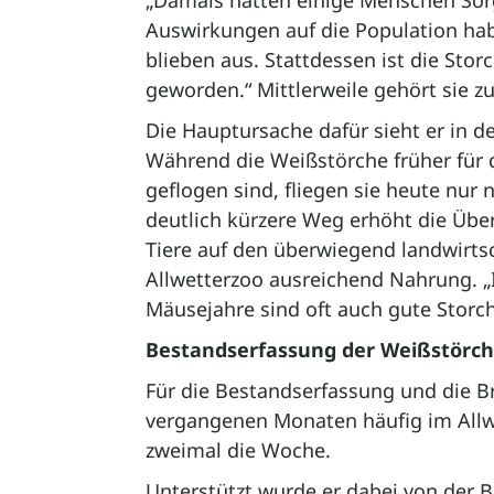
„Damals hatten einige Menschen Sor
Auswirkungen auf die Population hab
blieben aus. Stattdessen ist die Stor
geworden.“ Mittlerweile gehört sie z
Die Hauptursache dafür sieht er in d
Während die Weißstörche früher für 
geflogen sind, fliegen sie heute nur 
deutlich kürzere Weg erhöht die Übe
Tiere auf den überwiegend landwirts
Allwetterzoo ausreichend Nahrung. „I
Mäusejahre sind oft auch gute Storch
Bestandserfassung der Weißstörche
Für die Bestandserfassung und die Br
vergangenen Monaten häufig im Allw
zweimal die Woche.
Unterstützt wurde er dabei von der 