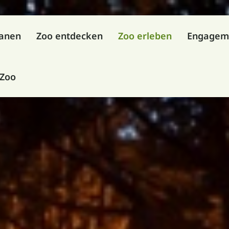
lanen
Zoo entdecken
Zoo erleben
Engagem
 Zoo