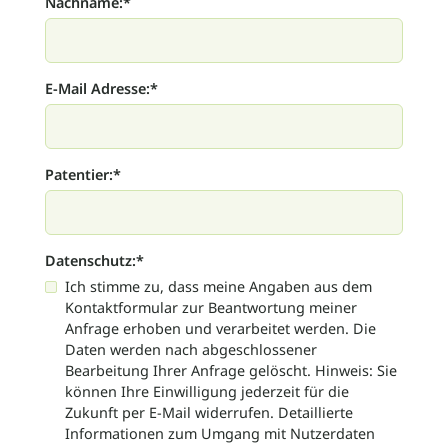
Nachname:
*
Spenden
E-Mail Adresse:
*
Ehrenamt
Sponsoring und Kooperationen
Patentier:
*
Erbschaft
Förderer
Datenschutz:
*
Ich stimme zu, dass meine Angaben aus dem
Kontaktformular zur Beantwortung meiner
Geschenkideen
Anfrage erhoben und verarbeitet werden. Die
Daten werden nach abgeschlossener
Über den Zoo
Bearbeitung Ihrer Anfrage gelöscht. Hinweis: Sie
können Ihre Einwilligung jederzeit für die
Zukunft per E-Mail widerrufen. Detaillierte
Informationen zum Umgang mit Nutzerdaten