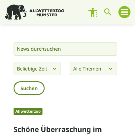
Besuch planen
Zoo entdecken
Zoo erleben
Engagement
Unterstützen
Allwetterzoo
Über den Zoo
Schöne Überraschung im
Kontakt und Ansprechpersonen