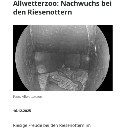
Allwetterzoo: Nachwuchs bei
den Riesenottern
News
Stellenangebote
Geschichte
Zoo-Ordnung
Foto: Allwetterzoo
16.12.2025
Riesige Freude bei den Riesenottern im