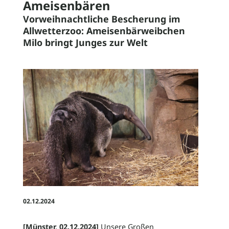
Ameisenbären
Vorweihnachtliche Bescherung im
News
Allwetterzoo: Ameisenbärweibchen
Milo bringt Junges zur Welt
Stellenangebote
Geschichte
Zoo-Ordnung
02.12.2024
[Münster, 02.12.2024]
Unsere Großen