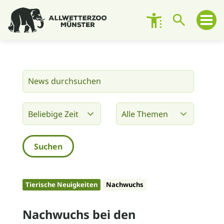
Besuch planen
Zoo entdecken
Zoo erleben
Engagement
Unterstützen
Tierische Neuigkeiten
Nachwuchs
Über den Zoo
Nachwuchs bei den
Kontakt und Ansprechpersonen