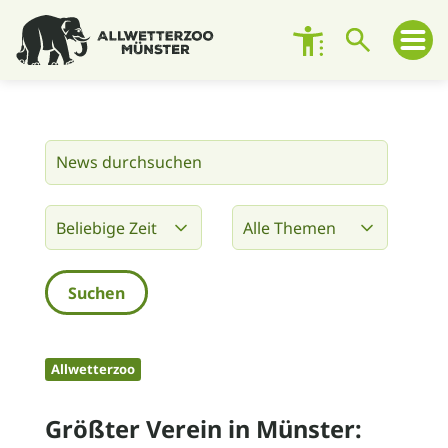
Besuch planen
Zoo entdecken
Zoo erleben
Engagement
Unterstützen
Allwetterzoo
Über den Zoo
Größter Verein in Münster:
Kontakt und Ansprechpersonen