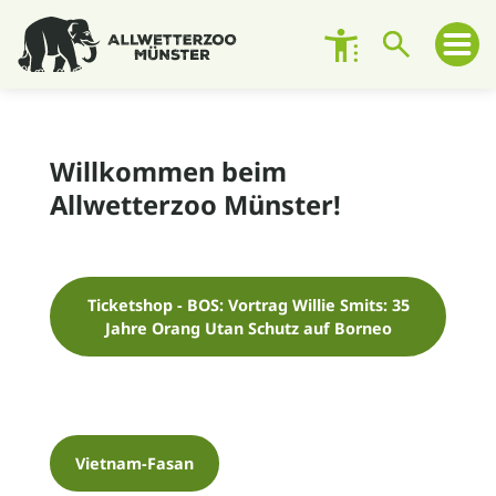
Besuch planen
Willkommen beim
Allwetterzoo Münster!
Zoo entdecken
Zoo erleben
Ticketshop - BOS: Vortrag Willie Smits: 35
Engagement
Jahre Orang Utan Schutz auf Borneo
Unterstützen
Über den Zoo
Vietnam-Fasan
Kontakt und Ansprechpersonen